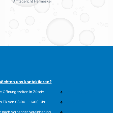
Amtsgericht Hermeskeil
möchten uns kontaktieren?
Teppichwäsche
e Öffnungszeiten in Züsch:
→
Eingangskontrolle
s FR von 08:00 – 16:00 Uhr.
→
Vorwäsche
r nach vorheriger Vereinbarung
→
Zwischenwäsche