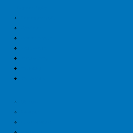
Teppichwäsche
→
Eingangskontrolle
→
Vorwäsche
→
Zwischenwäsche
→
Hauptwäsche
→
Entwässerung
→
Trocknung
→
Endkontrolle
→
Über uns
→
Reparatur
→
Polsterreinigung
→
Mietservice