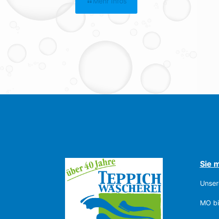
Mehr Infos
Sie 
Unser
MO bi