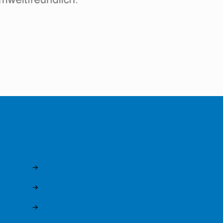
→
Über uns
→
Reparatur
→
Polsterreinigung