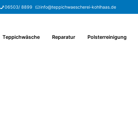
06503/ 8899
info@teppichwaescherei-kohlhaas.de
Teppichwäsche
Reparatur
Polsterreinigung