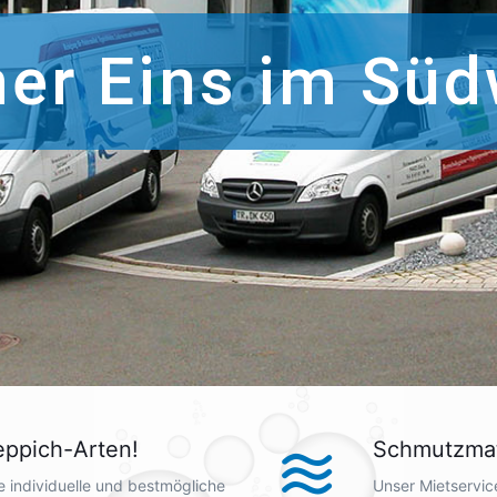
er Eins im Süd
eppich-Arten!
Schmutzmat
ne individuelle und bestmögliche
Unser Mietservice