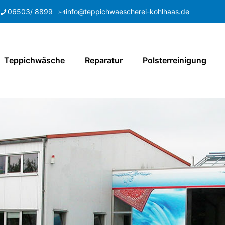
06503/ 8899
info@teppichwaescherei-kohlhaas.de
Teppichwäsche
Reparatur
Polsterreinigung