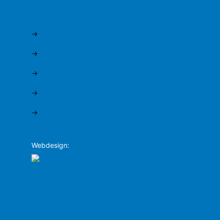
→
Über uns
→
Reparatur
→
Polsterreinigung
→
Mietservice
→
Preise
Webdesign: