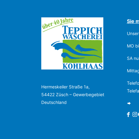
Sie 
Unser
MO bi
SA nu
Mitta
Telef
Hermeskeiler Straße 1a,
Telef
54422 Züsch – Gewerbegebiet
Deutschland
zum