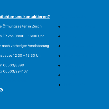
möchten uns kontaktieren?
Teppichwäsche
e Öffnungszeiten in Züsch:
→
Eingangskontrolle
s FR von 08:00 – 16:00 Uhr.
→
Vorwäsche
r nach vorheriger Vereinbarung
→
Zwischenwäsche
gspause 12:30 – 13:30 Uhr
→
Hauptwäsche
on 06503/8899
→
Entwässerung
ax 06503/994167
→
Trocknung
 Kontaktformular
→
Endkontrolle